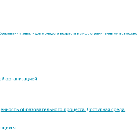
образования инвалидов молодого возраста и лиц с ограниченными возможн
ой организацией
енность образовательного процесса. Доступная среда.
ающихся