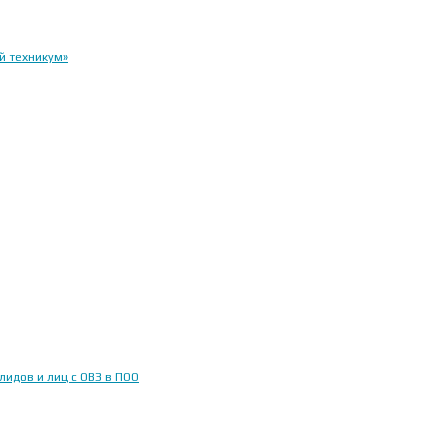
й техникум»
идов и лиц с ОВЗ в ПОО