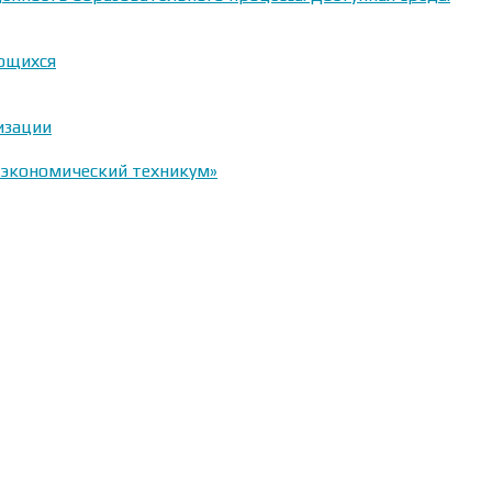
ающихся
изации
-экономический техникум»