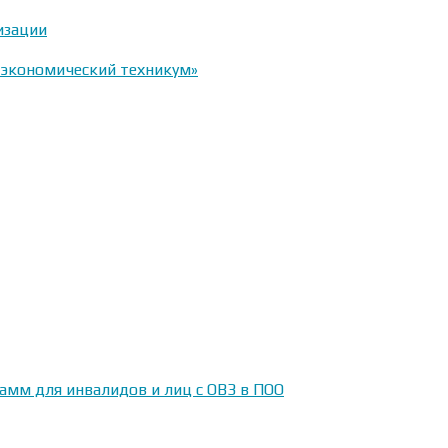
изации
-экономический техникум»
амм для инвалидов и лиц с ОВЗ в ПОО