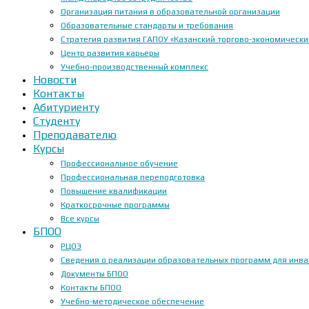
Организация питания в образовательной организации
Образовательные стандарты и требования
Стратегия развития ГАПОУ «Казанский торгово-экономически
Центр развития карьеры
Учебно-производственный комплекс
Новости
Контакты
Абитуриенту
Студенту
Преподавателю
Курсы
Профессиональное обучение
Профессиональная переподготовка
Повышение квалификации
Краткосрочные программы
Все курсы
БПОО
РЦОЭ
Сведения о реализации образовательных программ для инвал
Документы БПОО
Контакты БПОО
Учебно-методическое обеспечение