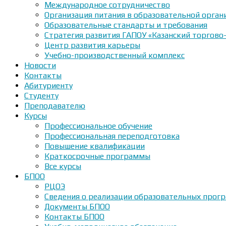
Международное сотрудничество
Организация питания в образовательной орган
Образовательные стандарты и требования
Стратегия развития ГАПОУ «Казанский торгово
Центр развития карьеры
Учебно-производственный комплекс
Новости
Контакты
Абитуриенту
Студенту
Преподавателю
Курсы
Профессиональное обучение
Профессиональная переподготовка
Повышение квалификации
Краткосрочные программы
Все курсы
БПОО
РЦОЭ
Сведения о реализации образовательных прогр
Документы БПОО
Контакты БПОО