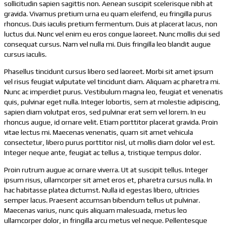
sollicitudin sapien sagittis non. Aenean suscipit scelerisque nibh at
gravida. Vivamus pretium urna eu quam eleifend, eu fringilla purus
rhoncus. Duis iaculis pretium fermentum. Duis at placerat lacus, non
luctus dui. Nunc vel enim eu eros congue laoreet. Nunc mollis dui sed
consequat cursus. Nam vel nulla mi. Duis fringilla leo blandit augue
cursus iaculis.
Phasellus tincidunt cursus libero sed laoreet. Morbi sit amet ipsum
vel risus feugiat vulputate vel tincidunt diam. Aliquam ac pharetra mi.
Nunc ac imperdiet purus. Vestibulum magna leo, feugiat et venenatis
quis, pulvinar eget nulla. Integer lobortis, sem at molestie adipiscing,
sapien diam volutpat eros, sed pulvinar erat sem vel lorem. In eu
rhoncus augue, id ornare velit. Etiam porttitor placerat gravida. Proin
vitae lectus mi. Maecenas venenatis, quam sit amet vehicula
consectetur, libero purus porttitor nisl, ut mollis diam dolor vel est.
Integer neque ante, feugiat ac tellus a, tristique tempus dolor.
Proin rutrum augue ac ornare viverra. Ut at suscipit tellus. Integer
ipsum risus, ullamcorper sit amet eros et, pharetra cursus nulla. In
hac habitasse platea dictumst. Nulla id egestas libero, ultricies
semper lacus. Praesent accumsan bibendum tellus ut pulvinar.
Maecenas varius, nunc quis aliquam malesuada, metus leo
ullamcorper dolor, in fringilla arcu metus vel neque. Pellentesque