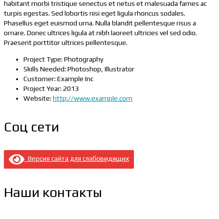
habitant morbi tristique senectus et netus et malesuada fames ac
turpis egestas. Sed lobortis nisi eget ligula rhoncus sodales.
Phasellus eget euismod urna. Nulla blandit pellentesque risus a
ornare. Donec ultrices ligula at nibh laoreet ultricies vel sed odio.
Praesent porttitor ultrices pellentesque.
Project Type:
Photography
Skills Needed:
Photoshop, Illustrator
Customer:
Example Inc
Project Year:
2013
Website:
http://www.example.com
Соц сети
Версия сайта для слабовидящих
Наши контакты