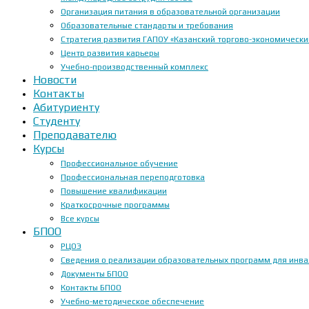
Организация питания в образовательной организации
Образовательные стандарты и требования
Стратегия развития ГАПОУ «Казанский торгово-экономически
Центр развития карьеры
Учебно-производственный комплекс
Новости
Контакты
Абитуриенту
Студенту
Преподавателю
Курсы
Профессиональное обучение
Профессиональная переподготовка
Повышение квалификации
Краткосрочные программы
Все курсы
БПОО
РЦОЭ
Сведения о реализации образовательных программ для инвал
Документы БПОО
Контакты БПОО
Учебно-методическое обеспечение