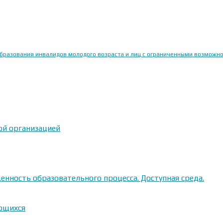
образования инвалидов молодого возраста и лиц с ограниченными возможн
ой организацией
енность образовательного процесса. Доступная среда.
ающихся