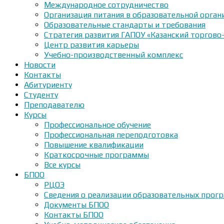
Международное сотрудничество
Организация питания в образовательной орган
Образовательные стандарты и требования
Стратегия развития ГАПОУ «Казанский торгово
Центр развития карьеры
Учебно-производственный комплекс
Новости
Контакты
Абитуриенту
Студенту
Преподавателю
Курсы
Профессиональное обучение
Профессиональная переподготовка
Повышение квалификации
Краткосрочные программы
Все курсы
БПОО
РЦОЭ
Сведения о реализации образовательных прогр
Документы БПОО
Контакты БПОО