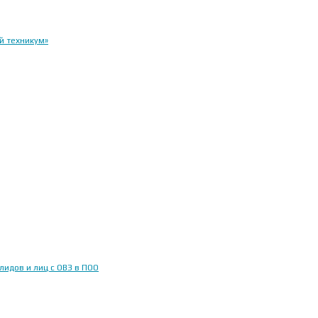
й техникум»
идов и лиц с ОВЗ в ПОО