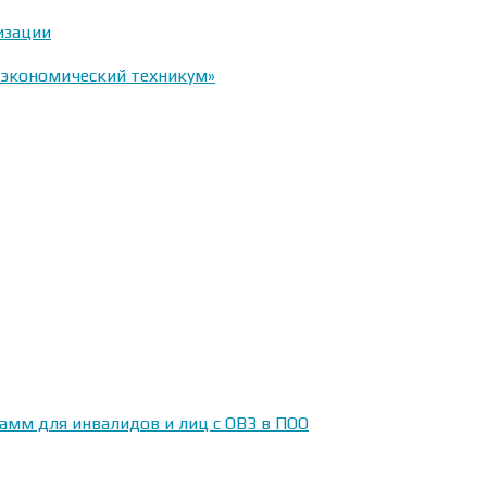
изации
-экономический техникум»
амм для инвалидов и лиц с ОВЗ в ПОО