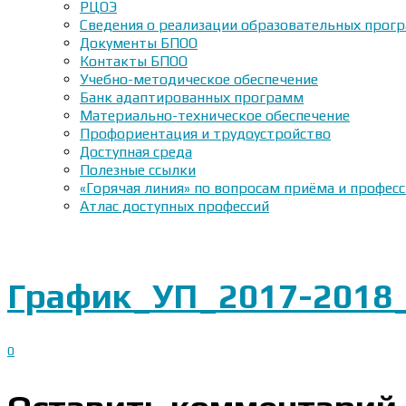
РЦОЭ
Сведения о реализации образовательных прогр
Документы БПОО
Контакты БПОО
Учебно-методическое обеспечение
Банк адаптированных программ
Материально-техническое обеспечение
Профориентация и трудоустройство
Доступная среда
Полезные ссылки
«Горячая линия» по вопросам приёма и профес
Атлас доступных профессий
График_УП_2017-2018_
0