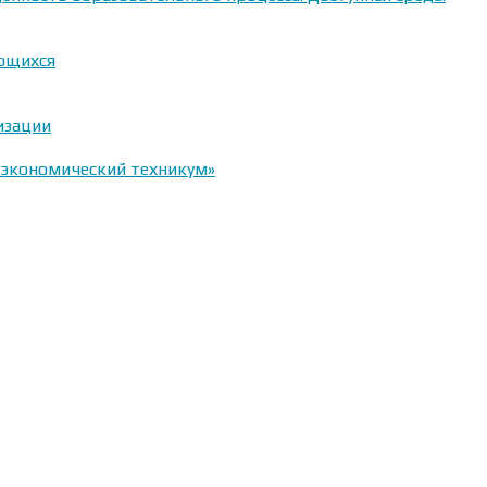
ающихся
изации
-экономический техникум»