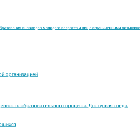
образования инвалидов молодого возраста и лиц с ограниченными возможн
ой организацией
енность образовательного процесса. Доступная среда.
ающихся