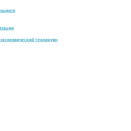
ающихся
изации
-экономический техникум»