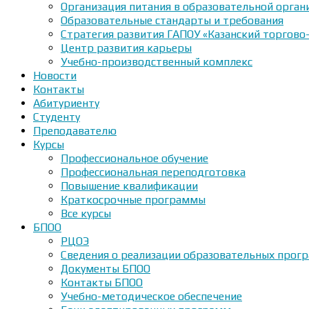
Организация питания в образовательной орган
Образовательные стандарты и требования
Стратегия развития ГАПОУ «Казанский торгово
Центр развития карьеры
Учебно-производственный комплекс
Новости
Контакты
Абитуриенту
Студенту
Преподавателю
Курсы
Профессиональное обучение
Профессиональная переподготовка
Повышение квалификации
Краткосрочные программы
Все курсы
БПОО
РЦОЭ
Сведения о реализации образовательных прогр
Документы БПОО
Контакты БПОО
Учебно-методическое обеспечение