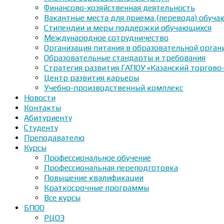
Финансово-хозяйственная деятельность
Вакантные места для приема (перевода) обуч
Стипендии и меры поддержки обучающихся
Международное сотрудничество
Организация питания в образовательной орган
Образовательные стандарты и требования
Стратегия развития ГАПОУ «Казанский торгово
Центр развития карьеры
Учебно-производственный комплекс
Новости
Контакты
Абитуриенту
Студенту
Преподавателю
Курсы
Профессиональное обучение
Профессиональная переподготовка
Повышение квалификации
Краткосрочные программы
Все курсы
БПОО
РЦОЭ