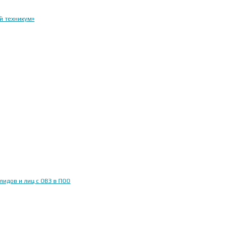
й техникум»
идов и лиц с ОВЗ в ПОО