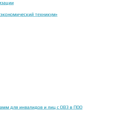
изации
-экономический техникум»
амм для инвалидов и лиц с ОВЗ в ПОО