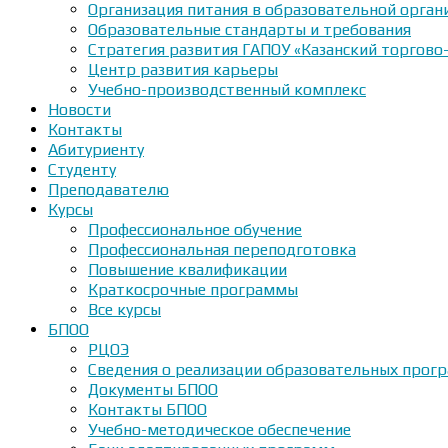
Организация питания в образовательной орган
Образовательные стандарты и требования
Стратегия развития ГАПОУ «Казанский торгово
Центр развития карьеры
Учебно-производственный комплекс
Новости
Контакты
Абитуриенту
Студенту
Преподавателю
Курсы
Профессиональное обучение
Профессиональная переподготовка
Повышение квалификации
Краткосрочные программы
Все курсы
БПОО
РЦОЭ
Сведения о реализации образовательных прогр
Документы БПОО
Контакты БПОО
Учебно-методическое обеспечение