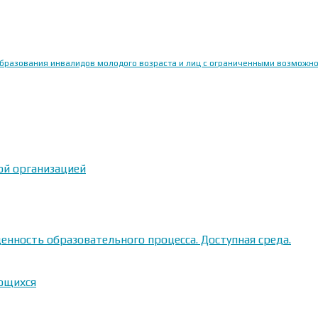
образования инвалидов молодого возраста и лиц с ограниченными возможн
ой организацией
енность образовательного процесса. Доступная среда.
ающихся