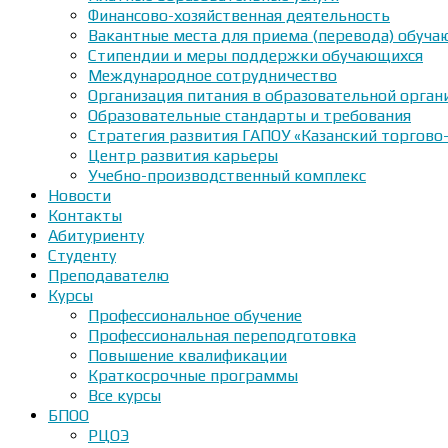
Финансово-хозяйственная деятельность
Вакантные места для приема (перевода) обуч
Стипендии и меры поддержки обучающихся
Международное сотрудничество
Организация питания в образовательной орган
Образовательные стандарты и требования
Стратегия развития ГАПОУ «Казанский торгово
Центр развития карьеры
Учебно-производственный комплекс
Новости
Контакты
Абитуриенту
Студенту
Преподавателю
Курсы
Профессиональное обучение
Профессиональная переподготовка
Повышение квалификации
Краткосрочные программы
Все курсы
БПОО
РЦОЭ