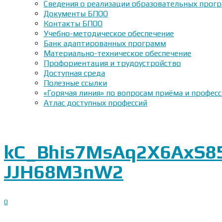
Сведения о реализации образовательных прогр
Документы БПОО
Контакты БПОО
Учебно-методическое обеспечение
Банк адаптированных программ
Материально-техническое обеспечение
Профориентация и трудоустройство
Доступная среда
Полезные ссылки
«Горячая линия» по вопросам приёма и профес
Атлас доступных профессий
kC_Bhis7MsAq2X6AxS8
JJH68M3nW2
0