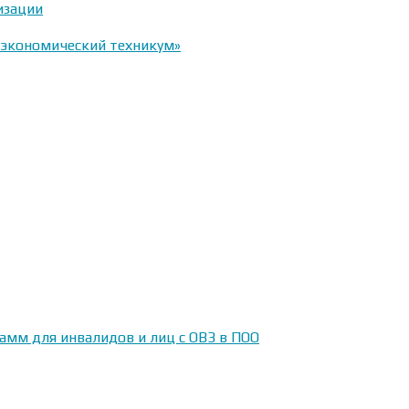
изации
-экономический техникум»
амм для инвалидов и лиц с ОВЗ в ПОО