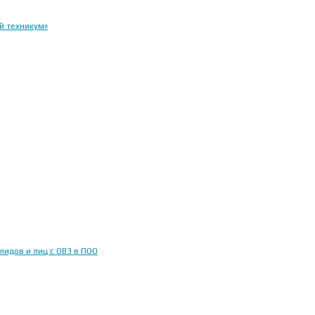
й техникум»
идов и лиц с ОВЗ в ПОО