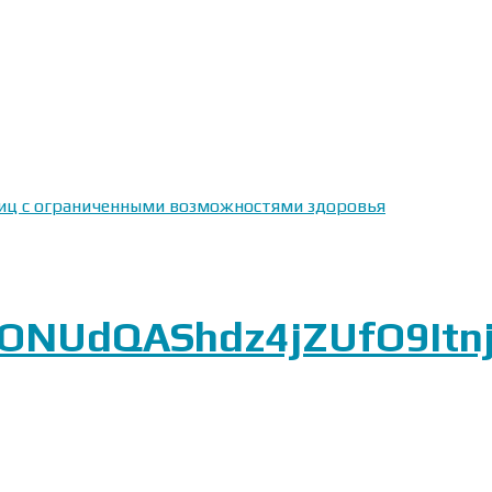
 лиц с ограниченными возможностями здоровья
NUdQAShdz4jZUfO9Itnj