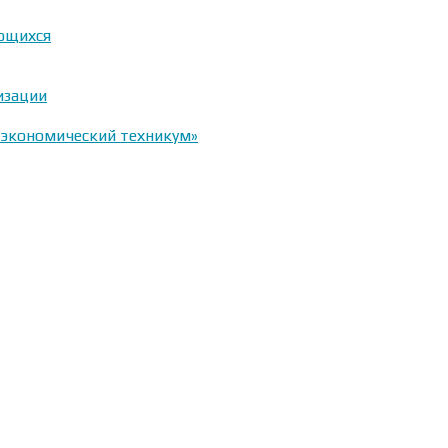
ающихся
изации
-экономический техникум»