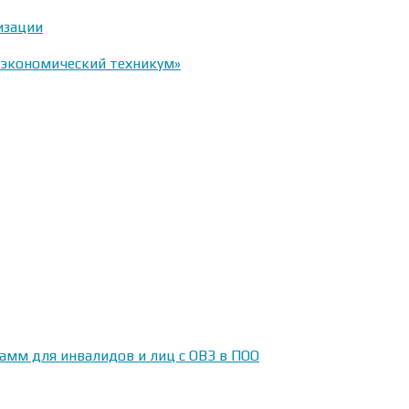
изации
-экономический техникум»
амм для инвалидов и лиц с ОВЗ в ПОО