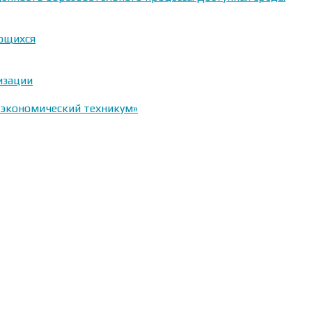
ающихся
изации
-экономический техникум»