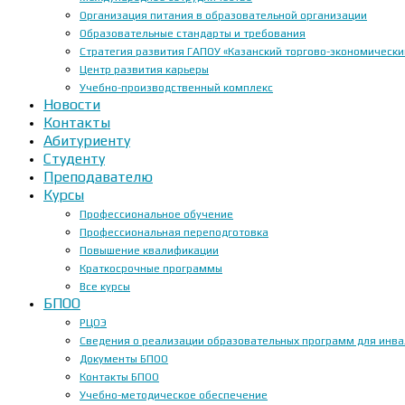
Организация питания в образовательной организации
Образовательные стандарты и требования
Стратегия развития ГАПОУ «Казанский торгово-экономически
Центр развития карьеры
Учебно-производственный комплекс
Новости
Контакты
Абитуриенту
Студенту
Преподавателю
Курсы
Профессиональное обучение
Профессиональная переподготовка
Повышение квалификации
Краткосрочные программы
Все курсы
БПОО
РЦОЭ
Сведения о реализации образовательных программ для инвал
Документы БПОО
Контакты БПОО
Учебно-методическое обеспечение