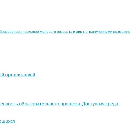
образования инвалидов молодого возраста и лиц с ограниченными возможн
ой организацией
енность образовательного процесса. Доступная среда.
ающихся