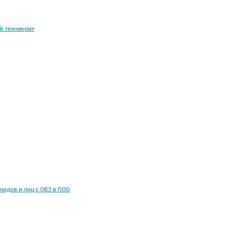
й техникум»
идов и лиц с ОВЗ в ПОО