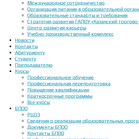
Международное сотрудничество
Организация питания в образовательной орган
Образовательные стандарты и требования
Стратегия развития ГАПОУ «Казанский торгово
Центр развития карьеры
Учебно-производственный комплекс
Новости
Контакты
Абитуриенту
Студенту
Преподавателю
Курсы
Профессиональное обучение
Профессиональная переподготовка
Повышение квалификации
Краткосрочные программы
Все курсы
БПОО
РЦОЭ
Сведения о реализации образовательных прогр
Документы БПОО
Контакты БПОО