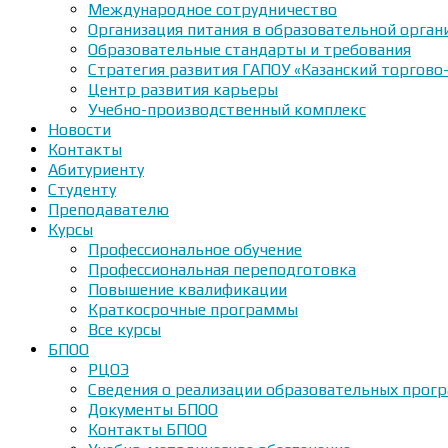
Международное сотрудничество
Организация питания в образовательной орган
Образовательные стандарты и требования
Стратегия развития ГАПОУ «Казанский торгово
Центр развития карьеры
Учебно-производственный комплекс
Новости
Контакты
Абитуриенту
Студенту
Преподавателю
Курсы
Профессиональное обучение
Профессиональная переподготовка
Повышение квалификации
Краткосрочные программы
Все курсы
БПОО
РЦОЭ
Сведения о реализации образовательных прогр
Документы БПОО
Контакты БПОО