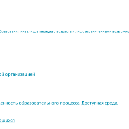
образования инвалидов молодого возраста и лиц с ограниченными возможн
ой организацией
енность образовательного процесса. Доступная среда.
ающихся