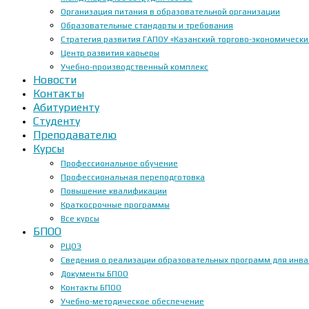
Организация питания в образовательной организации
Образовательные стандарты и требования
Стратегия развития ГАПОУ «Казанский торгово-экономически
Центр развития карьеры
Учебно-производственный комплекс
Новости
Контакты
Абитуриенту
Студенту
Преподавателю
Курсы
Профессиональное обучение
Профессиональная переподготовка
Повышение квалификации
Краткосрочные программы
Все курсы
БПОО
РЦОЭ
Сведения о реализации образовательных программ для инвал
Документы БПОО
Контакты БПОО
Учебно-методическое обеспечение