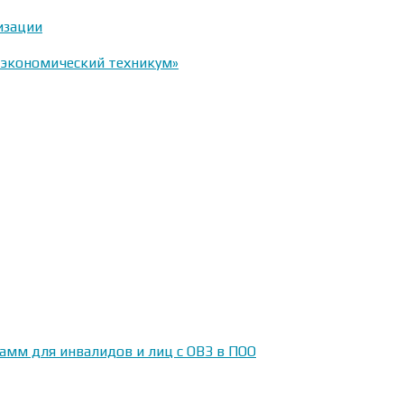
изации
-экономический техникум»
амм для инвалидов и лиц с ОВЗ в ПОО