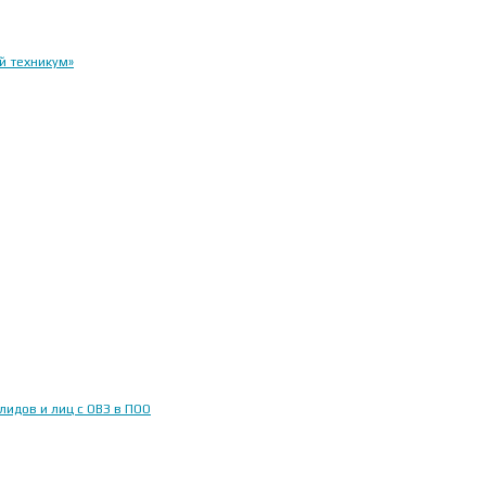
й техникум»
идов и лиц с ОВЗ в ПОО