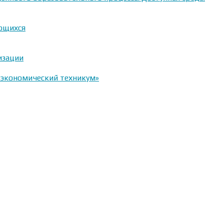
ающихся
изации
-экономический техникум»