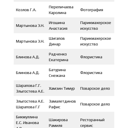
Перепичаева
Козлов Г.А.
Фотография
2 мест
Каролина
Игошина
Парикмахерское
Мартынова Э.Н.
1 мест
Анастасия
искусство
Шигапов
Парикмахерское
Мартынова Э.Н.
1,2 ме
Динар
искусство
Радченко
Блинова А.Д.
Флористика
1 мест
Екатерина
Батурина
Блинова А.Д.
Флористика
2 мест
Снежана
Шарапова Г.Г.
Хамзин Тимур
Поварское дело
1 мес
Злыгостева А.Е.
Злыгостева А.Е.
Замалетдинов
Поварское дело
3 мест
Шарапова Г.Г
Рафис
Бикмуллина
Шакирова
Ресторанный
Е.С. Иванова
1 мест
Рамиля
сервис