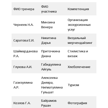
ФИО
ФИО тренера
Компетенция
Резуль
участника
Организация
Минзина
Медал
Чернеев Н.А.
экскурсионных
Венера
профе
услуг
Никитина
Визуальный
Саратова Е.И.
3 мест
Дарья
мерчендайзинг
Шаймарданова
Приточкина
Стилистика и
3 мест
Р.А.
Диана
визаж
Габидуллина
Глухова А.И.
Хлебопечение
3 мест
Айгуль
Алексеева
Газизуллина
Диляра,
Туризм
2 мест
А.Р.
Нигматуллина
Гульшат
Байрамов
Козлов Г.А.
Фотография
1 мест
Рушан